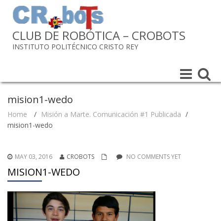
CLUB DE ROBÓTICA – CROBOTS
INSTITUTO POLITÉCNICO CRISTO REY
Toggle
Toggle
navigation
navigat
mision1-wedo
Home
/
Misión a Marte. Comunicación #1 Publicada
/
mision1-wedo
MAY 03, 2016
CROBOTS
NO COMMENTS YET
MISION1-WEDO