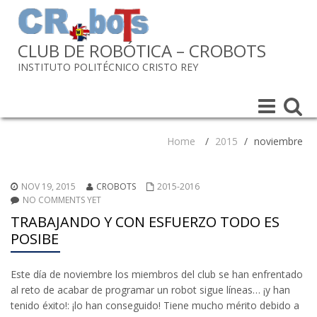
CLUB DE ROBÓTICA – CROBOTS
INSTITUTO POLITÉCNICO CRISTO REY
Toggle
Toggle
navigation
navigat
Home
/
2015
/
noviembre
NOV 19, 2015
CROBOTS
2015-2016
NO COMMENTS YET
TRABAJANDO Y CON ESFUERZO TODO ES
POSIBE
Este día de noviembre los miembros del club se han enfrentado
al reto de acabar de programar un robot sigue líneas… ¡y han
tenido éxito!: ¡lo han conseguido! Tiene mucho mérito debido a